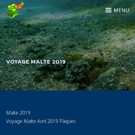
Aller
au
MENU
contenu
principal
VOYAGE MALTE 2019
Malte 2019
Voyage Malte Avril 2019 Pâques