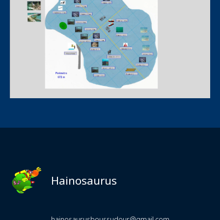
Hainosaurus
hainosaurusboussudour@gmail.com