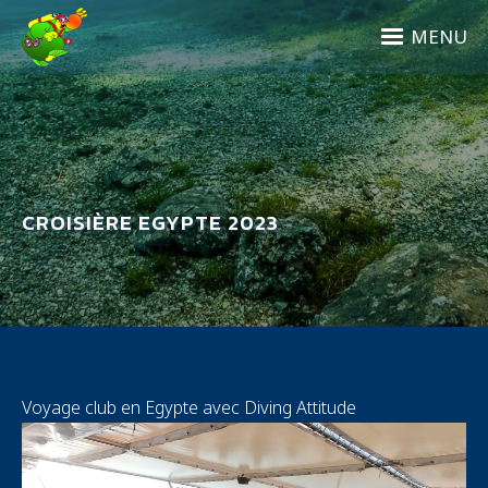
Aller
au
MENU
contenu
principal
CROISIÈRE EGYPTE 2023
Voyage club en Egypte avec Diving Attitude