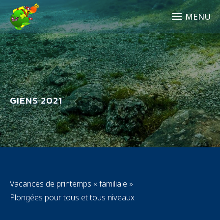
Aller
au
MENU
contenu
principal
GIENS 2021
Vacances de printemps « familiale »
Plongées pour tous et tous niveaux