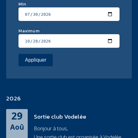
Min
Maximum
2026
29
Sortie club Vodelée
Aoû
Bonjour à tous,
Une sortie club est organisée à Vodelée