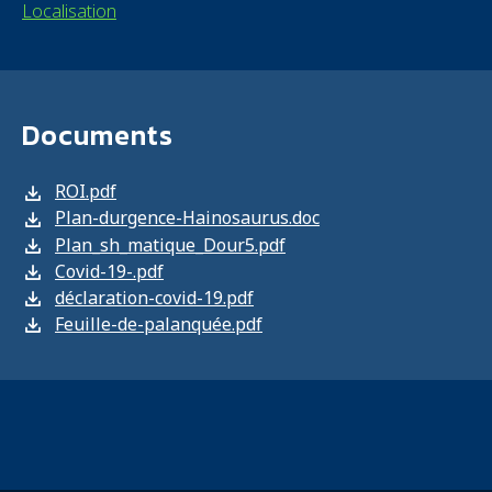
Localisation
Documents
Documents
Fichier
ROI.pdf
Fichier
Plan-durgence-Hainosaurus.doc
Fichier
Plan_sh_matique_Dour5.pdf
Fichier
Covid-19-.pdf
Fichier
déclaration-covid-19.pdf
Fichier
Feuille-de-palanquée.pdf