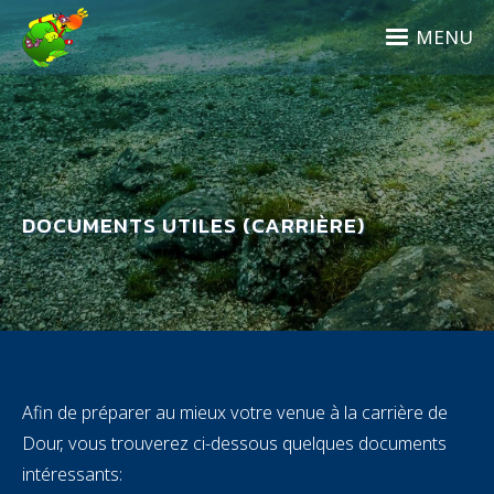
Aller
au
MENU
contenu
principal
DOCUMENTS UTILES (CARRIÈRE)
Afin de préparer au mieux votre venue à la carrière de
Dour, vous trouverez ci-dessous quelques documents
intéressants: