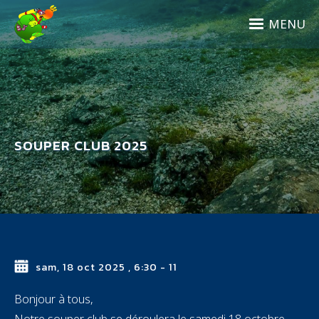
Aller
au
MENU
contenu
principal
SOUPER CLUB 2025
sam, 18 oct 2025
,
6:30
-
11
Bonjour à tous,