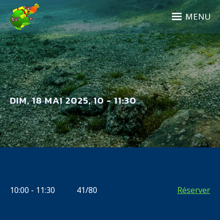
Aller
au
MENU
contenu
principal
DIM, 18 MAI 2025, 10 - 11:30
10:00
-
11:30
41
/
80
Réserver